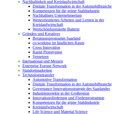
Nachhaltigkeit und Kreislaufwirtschaft
Digitale Transformation in der Automobilbranche
Kompetenzen für die grüne Stahlindustrie
Nachhaltiges Unternehmertum
Werteorientiertes Arbeiten und Lernen in der
Kreislaufwirtschaft
Wertschöpfungskette Batterie
Gründen und Kreatives
Beratungsprogramm Saarland
co:working im ländlichen Raum
Cross Innovation
Rapid Prototyping
Vernetzen
International und Messen
Enterprise Europe Network
Standortmarketing
Technologietransfer
Automotive Transformation
Digitale Transformation in der Automobilbranche
Governance Innovationsstrategie des Saarlandes
Industrieprojekte in der Großregion
Innovationsförderung und Förderprogramme
Kompetenzen für die grüne Stahlindustrie
Kreislaufwirtschaft
Life Science und Material Science