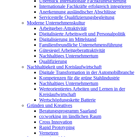
Überblick Internationale Fachkräftesicherung
Internationale Fachkräfte erfolgreich integrieren
Anerkennung ausländischer Abschlüsse
Servicestelle Qualifizierungsbegleitung
Moderne Unternehmenskultur
Arbeitgeber-Attraktivität
Digitalisierte Arbeitswelt und Personalpolitik
Digitalisierung im Mittelstand
Familienfreundliche Unternehmensführung
Gütesiegel Arbeitgeberattraktivität
Nachhaltiges Unternehmertum
Qualifizierung
Nachhaltigkeit und Kreislaufwirtschaft
Digitale Transformation in der Automobilbranche
Kompetenzen für die grüne Stahlindustrie
Nachhaltiges Unternehmertum
Werteorientiertes Arbeiten und Lernen in der
Kreislaufwirtschaft
Wertschöpfungskette Batterie
Gründen und Kreatives
Beratungsprogramm Saarland
co:working im ländlichen Raum
Cross Innovation
Rapid Prototyping
Vernetzen