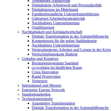
Arbeitgeber-Attraktivität
Digitalisierte Arbeitswelt und Personalpolitik
Digitalisierung im Mittelstand
Familienfreundliche Unternehmensführung
Gütesiegel Arbeitgeberattraktivität
Nachhaltiges Unternehmertum
Qualifizierung
Nachhaltigkeit und Kreislaufwirtschaft
Digitale Transformation in der Automobilbranche
Kompetenzen für die grüne Stahlindustrie
Nachhaltiges Unternehmertum
Werteorientiertes Arbeiten und Lernen in der Kreis
Wertschöpfungskette Batterie
Gründen und Kreatives
Beratungsprogramm Saarland
co:working im ländlichen Raum
Cross Innovation
Rapid Prototyping
Vernetzen
International und Messen
Enterprise Europe Network
Standortmarketing
Technologietransfer
Automotive Transformation
Digitale Transformation in der Automobilbranche