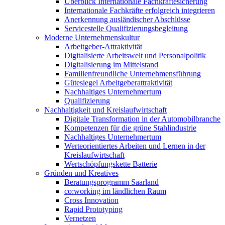
Überblick Internationale Fachkräftesicherung
Internationale Fachkräfte erfolgreich integrieren
Anerkennung ausländischer Abschlüsse
Servicestelle Qualifizierungsbegleitung
Moderne Unternehmenskultur
Arbeitgeber-Attraktivität
Digitalisierte Arbeitswelt und Personalpolitik
Digitalisierung im Mittelstand
Familienfreundliche Unternehmensführung
Gütesiegel Arbeitgeberattraktivität
Nachhaltiges Unternehmertum
Qualifizierung
Nachhaltigkeit und Kreislaufwirtschaft
Digitale Transformation in der Automobilbranche
Kompetenzen für die grüne Stahlindustrie
Nachhaltiges Unternehmertum
Werteorientiertes Arbeiten und Lernen in der
Kreislaufwirtschaft
Wertschöpfungskette Batterie
Gründen und Kreatives
Beratungsprogramm Saarland
co:working im ländlichen Raum
Cross Innovation
Rapid Prototyping
Vernetzen