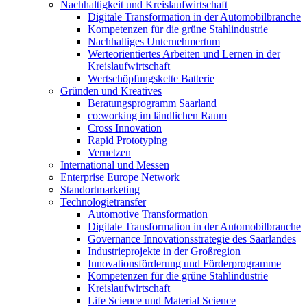
Nachhaltigkeit und Kreislaufwirtschaft
Digitale Transformation in der Automobilbranche
Kompetenzen für die grüne Stahlindustrie
Nachhaltiges Unternehmertum
Werteorientiertes Arbeiten und Lernen in der
Kreislaufwirtschaft
Wertschöpfungskette Batterie
Gründen und Kreatives
Beratungsprogramm Saarland
co:working im ländlichen Raum
Cross Innovation
Rapid Prototyping
Vernetzen
International und Messen
Enterprise Europe Network
Standortmarketing
Technologietransfer
Automotive Transformation
Digitale Transformation in der Automobilbranche
Governance Innovationsstrategie des Saarlandes
Industrieprojekte in der Großregion
Innovationsförderung und Förderprogramme
Kompetenzen für die grüne Stahlindustrie
Kreislaufwirtschaft
Life Science und Material Science