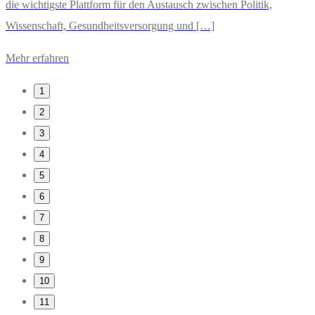
die wichtigste Plattform für den Austausch zwischen Politik,
Wissenschaft, Gesundheitsversorgung und […]
Mehr erfahren
1
2
3
4
5
6
7
8
9
10
11