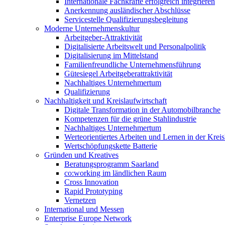
Internationale Fachkräfte erfolgreich integrieren
Anerkennung ausländischer Abschlüsse
Servicestelle Qualifizierungsbegleitung
Moderne Unternehmenskultur
Arbeitgeber-Attraktivität
Digitalisierte Arbeitswelt und Personalpolitik
Digitalisierung im Mittelstand
Familienfreundliche Unternehmensführung
Gütesiegel Arbeitgeberattraktivität
Nachhaltiges Unternehmertum
Qualifizierung
Nachhaltigkeit und Kreislaufwirtschaft
Digitale Transformation in der Automobilbranche
Kompetenzen für die grüne Stahlindustrie
Nachhaltiges Unternehmertum
Werteorientiertes Arbeiten und Lernen in der Kreis
Wertschöpfungskette Batterie
Gründen und Kreatives
Beratungsprogramm Saarland
co:working im ländlichen Raum
Cross Innovation
Rapid Prototyping
Vernetzen
International und Messen
Enterprise Europe Network