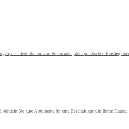
dungen, der Identifikation von Potenzialen, dem praktischen Einstieg ü
 bündeln Sie gute Argumente für eine Beschäftigung in Ihrem Hause.