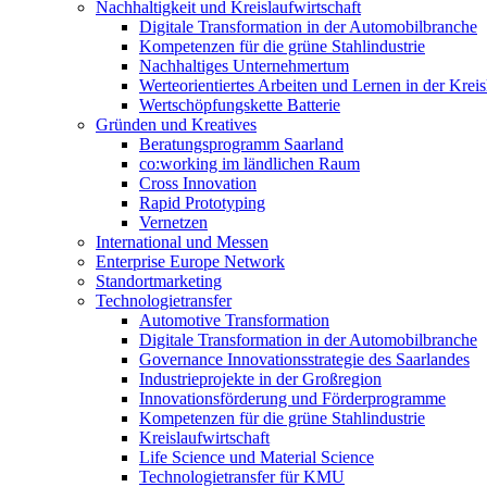
Nachhaltigkeit und Kreislaufwirtschaft
Digitale Transformation in der Automobilbranche
Kompetenzen für die grüne Stahlindustrie
Nachhaltiges Unternehmertum
Werteorientiertes Arbeiten und Lernen in der Kreis
Wertschöpfungskette Batterie
Gründen und Kreatives
Beratungsprogramm Saarland
co:working im ländlichen Raum
Cross Innovation
Rapid Prototyping
Vernetzen
International und Messen
Enterprise Europe Network
Standortmarketing
Technologietransfer
Automotive Transformation
Digitale Transformation in der Automobilbranche
Governance Innovationsstrategie des Saarlandes
Industrieprojekte in der Großregion
Innovationsförderung und Förderprogramme
Kompetenzen für die grüne Stahlindustrie
Kreislaufwirtschaft
Life Science und Material Science
Technologietransfer für KMU