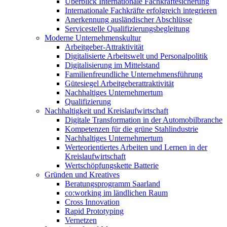
Überblick Internationale Fachkräftesicherung
Internationale Fachkräfte erfolgreich integrieren
Anerkennung ausländischer Abschlüsse
Servicestelle Qualifizierungsbegleitung
Moderne Unternehmenskultur
Arbeitgeber-Attraktivität
Digitalisierte Arbeitswelt und Personalpolitik
Digitalisierung im Mittelstand
Familienfreundliche Unternehmensführung
Gütesiegel Arbeitgeberattraktivität
Nachhaltiges Unternehmertum
Qualifizierung
Nachhaltigkeit und Kreislaufwirtschaft
Digitale Transformation in der Automobilbranche
Kompetenzen für die grüne Stahlindustrie
Nachhaltiges Unternehmertum
Werteorientiertes Arbeiten und Lernen in der
Kreislaufwirtschaft
Wertschöpfungskette Batterie
Gründen und Kreatives
Beratungsprogramm Saarland
co:working im ländlichen Raum
Cross Innovation
Rapid Prototyping
Vernetzen