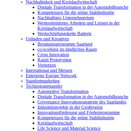
Nachhaltigkeit und Kreislaufwirtschaft
Digitale Transformation in der Automobilbranche
Kompetenzen für die grüne Stahlindustrie
Nachhaltiges Unternehmertum
Werteorientiertes Arbeiten und Lernen in der
Kreislaufwirtschaft
Wertschöpfungskette Batterie
Gründen und Kreatives
Beratungsprogramm Saarland
co:working im ländlichen Raum
Cross Innovation
Rapid Prototyping
Vernetzen
International und Messen
Enterprise Europe Network
Standortmarketing
Technologietransfer
Automotive Transformation
Digitale Transformation in der Automobilbranche
Governance Innovationsstrategie des Saarlandes
Industrieprojekte in der Großregion
Innovationsförderung und Förderprogramme
Kompetenzen für die grüne Stahlindustrie
Kreislaufwirtschaft
Life Science und Material Science