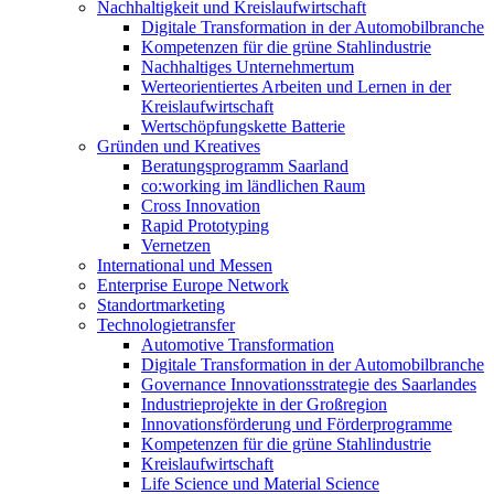
Nachhaltigkeit und Kreislaufwirtschaft
Digitale Transformation in der Automobilbranche
Kompetenzen für die grüne Stahlindustrie
Nachhaltiges Unternehmertum
Werteorientiertes Arbeiten und Lernen in der
Kreislaufwirtschaft
Wertschöpfungskette Batterie
Gründen und Kreatives
Beratungsprogramm Saarland
co:working im ländlichen Raum
Cross Innovation
Rapid Prototyping
Vernetzen
International und Messen
Enterprise Europe Network
Standortmarketing
Technologietransfer
Automotive Transformation
Digitale Transformation in der Automobilbranche
Governance Innovationsstrategie des Saarlandes
Industrieprojekte in der Großregion
Innovationsförderung und Förderprogramme
Kompetenzen für die grüne Stahlindustrie
Kreislaufwirtschaft
Life Science und Material Science