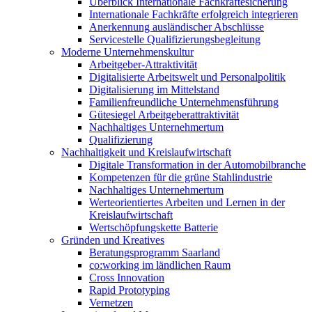
Überblick Internationale Fachkräftesicherung
Internationale Fachkräfte erfolgreich integrieren
Anerkennung ausländischer Abschlüsse
Servicestelle Qualifizierungsbegleitung
Moderne Unternehmenskultur
Arbeitgeber-Attraktivität
Digitalisierte Arbeitswelt und Personalpolitik
Digitalisierung im Mittelstand
Familienfreundliche Unternehmensführung
Gütesiegel Arbeitgeberattraktivität
Nachhaltiges Unternehmertum
Qualifizierung
Nachhaltigkeit und Kreislaufwirtschaft
Digitale Transformation in der Automobilbranche
Kompetenzen für die grüne Stahlindustrie
Nachhaltiges Unternehmertum
Werteorientiertes Arbeiten und Lernen in der
Kreislaufwirtschaft
Wertschöpfungskette Batterie
Gründen und Kreatives
Beratungsprogramm Saarland
co:working im ländlichen Raum
Cross Innovation
Rapid Prototyping
Vernetzen