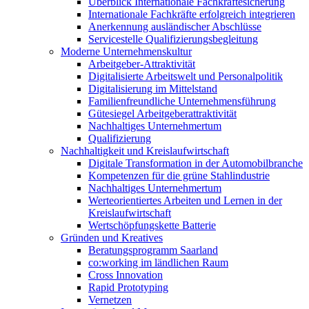
Überblick Internationale Fachkräftesicherung
Internationale Fachkräfte erfolgreich integrieren
Anerkennung ausländischer Abschlüsse
Servicestelle Qualifizierungsbegleitung
Moderne Unternehmenskultur
Arbeitgeber-Attraktivität
Digitalisierte Arbeitswelt und Personalpolitik
Digitalisierung im Mittelstand
Familienfreundliche Unternehmensführung
Gütesiegel Arbeitgeberattraktivität
Nachhaltiges Unternehmertum
Qualifizierung
Nachhaltigkeit und Kreislaufwirtschaft
Digitale Transformation in der Automobilbranche
Kompetenzen für die grüne Stahlindustrie
Nachhaltiges Unternehmertum
Werteorientiertes Arbeiten und Lernen in der
Kreislaufwirtschaft
Wertschöpfungskette Batterie
Gründen und Kreatives
Beratungsprogramm Saarland
co:working im ländlichen Raum
Cross Innovation
Rapid Prototyping
Vernetzen