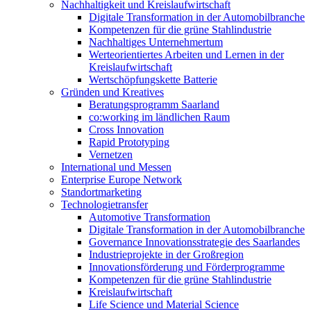
Nachhaltigkeit und Kreislaufwirtschaft
Digitale Transformation in der Automobilbranche
Kompetenzen für die grüne Stahlindustrie
Nachhaltiges Unternehmertum
Werteorientiertes Arbeiten und Lernen in der
Kreislaufwirtschaft
Wertschöpfungskette Batterie
Gründen und Kreatives
Beratungsprogramm Saarland
co:working im ländlichen Raum
Cross Innovation
Rapid Prototyping
Vernetzen
International und Messen
Enterprise Europe Network
Standortmarketing
Technologietransfer
Automotive Transformation
Digitale Transformation in der Automobilbranche
Governance Innovationsstrategie des Saarlandes
Industrieprojekte in der Großregion
Innovationsförderung und Förderprogramme
Kompetenzen für die grüne Stahlindustrie
Kreislaufwirtschaft
Life Science und Material Science