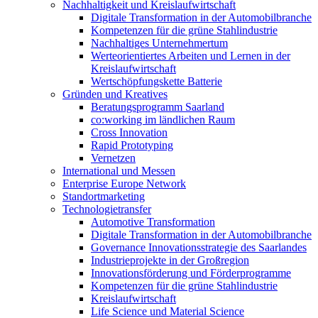
Nachhaltigkeit und Kreislaufwirtschaft
Digitale Transformation in der Automobilbranche
Kompetenzen für die grüne Stahlindustrie
Nachhaltiges Unternehmertum
Werteorientiertes Arbeiten und Lernen in der
Kreislaufwirtschaft
Wertschöpfungskette Batterie
Gründen und Kreatives
Beratungsprogramm Saarland
co:working im ländlichen Raum
Cross Innovation
Rapid Prototyping
Vernetzen
International und Messen
Enterprise Europe Network
Standortmarketing
Technologietransfer
Automotive Transformation
Digitale Transformation in der Automobilbranche
Governance Innovationsstrategie des Saarlandes
Industrieprojekte in der Großregion
Innovationsförderung und Förderprogramme
Kompetenzen für die grüne Stahlindustrie
Kreislaufwirtschaft
Life Science und Material Science