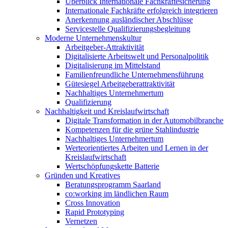
Überblick Internationale Fachkräftesicherung
Internationale Fachkräfte erfolgreich integrieren
Anerkennung ausländischer Abschlüsse
Servicestelle Qualifizierungsbegleitung
Moderne Unternehmenskultur
Arbeitgeber-Attraktivität
Digitalisierte Arbeitswelt und Personalpolitik
Digitalisierung im Mittelstand
Familienfreundliche Unternehmensführung
Gütesiegel Arbeitgeberattraktivität
Nachhaltiges Unternehmertum
Qualifizierung
Nachhaltigkeit und Kreislaufwirtschaft
Digitale Transformation in der Automobilbranche
Kompetenzen für die grüne Stahlindustrie
Nachhaltiges Unternehmertum
Werteorientiertes Arbeiten und Lernen in der
Kreislaufwirtschaft
Wertschöpfungskette Batterie
Gründen und Kreatives
Beratungsprogramm Saarland
co:working im ländlichen Raum
Cross Innovation
Rapid Prototyping
Vernetzen