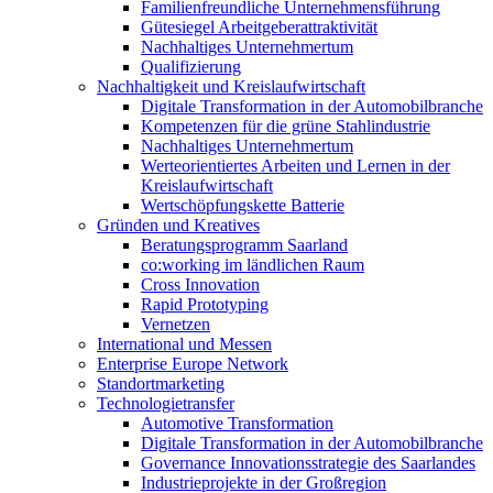
Familienfreundliche Unternehmensführung
Gütesiegel Arbeitgeberattraktivität
Nachhaltiges Unternehmertum
Qualifizierung
Nachhaltigkeit und Kreislaufwirtschaft
Digitale Transformation in der Automobilbranche
Kompetenzen für die grüne Stahlindustrie
Nachhaltiges Unternehmertum
Werteorientiertes Arbeiten und Lernen in der
Kreislaufwirtschaft
Wertschöpfungskette Batterie
Gründen und Kreatives
Beratungsprogramm Saarland
co:working im ländlichen Raum
Cross Innovation
Rapid Prototyping
Vernetzen
International und Messen
Enterprise Europe Network
Standortmarketing
Technologietransfer
Automotive Transformation
Digitale Transformation in der Automobilbranche
Governance Innovationsstrategie des Saarlandes
Industrieprojekte in der Großregion