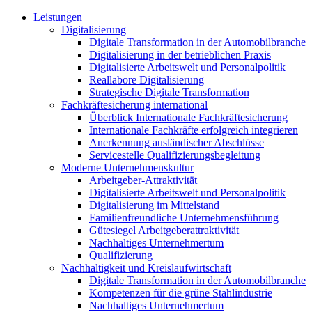
Leistungen
Digitalisierung
Digitale Transformation in der Automobilbranche
Digitalisierung in der betrieblichen Praxis
Digitalisierte Arbeitswelt und Personalpolitik
Reallabore Digitalisierung
Strategische Digitale Transformation
Fachkräftesicherung international
Überblick Internationale Fachkräftesicherung
Internationale Fachkräfte erfolgreich integrieren
Anerkennung ausländischer Abschlüsse
Servicestelle Qualifizierungsbegleitung
Moderne Unternehmenskultur
Arbeitgeber-Attraktivität
Digitalisierte Arbeitswelt und Personalpolitik
Digitalisierung im Mittelstand
Familienfreundliche Unternehmensführung
Gütesiegel Arbeitgeberattraktivität
Nachhaltiges Unternehmertum
Qualifizierung
Nachhaltigkeit und Kreislaufwirtschaft
Digitale Transformation in der Automobilbranche
Kompetenzen für die grüne Stahlindustrie
Nachhaltiges Unternehmertum