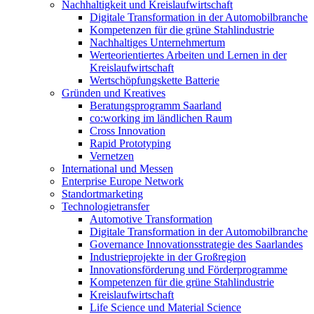
Nachhaltigkeit und Kreislaufwirtschaft
Digitale Transformation in der Automobilbranche
Kompetenzen für die grüne Stahlindustrie
Nachhaltiges Unternehmertum
Werteorientiertes Arbeiten und Lernen in der
Kreislaufwirtschaft
Wertschöpfungskette Batterie
Gründen und Kreatives
Beratungsprogramm Saarland
co:working im ländlichen Raum
Cross Innovation
Rapid Prototyping
Vernetzen
International und Messen
Enterprise Europe Network
Standortmarketing
Technologietransfer
Automotive Transformation
Digitale Transformation in der Automobilbranche
Governance Innovationsstrategie des Saarlandes
Industrieprojekte in der Großregion
Innovationsförderung und Förderprogramme
Kompetenzen für die grüne Stahlindustrie
Kreislaufwirtschaft
Life Science und Material Science