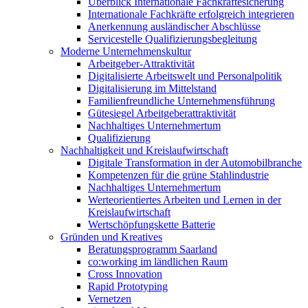
Überblick Internationale Fachkräftesicherung
Internationale Fachkräfte erfolgreich integrieren
Anerkennung ausländischer Abschlüsse
Servicestelle Qualifizierungsbegleitung
Moderne Unternehmenskultur
Arbeitgeber-Attraktivität
Digitalisierte Arbeitswelt und Personalpolitik
Digitalisierung im Mittelstand
Familienfreundliche Unternehmensführung
Gütesiegel Arbeitgeberattraktivität
Nachhaltiges Unternehmertum
Qualifizierung
Nachhaltigkeit und Kreislaufwirtschaft
Digitale Transformation in der Automobilbranche
Kompetenzen für die grüne Stahlindustrie
Nachhaltiges Unternehmertum
Werteorientiertes Arbeiten und Lernen in der
Kreislaufwirtschaft
Wertschöpfungskette Batterie
Gründen und Kreatives
Beratungsprogramm Saarland
co:working im ländlichen Raum
Cross Innovation
Rapid Prototyping
Vernetzen