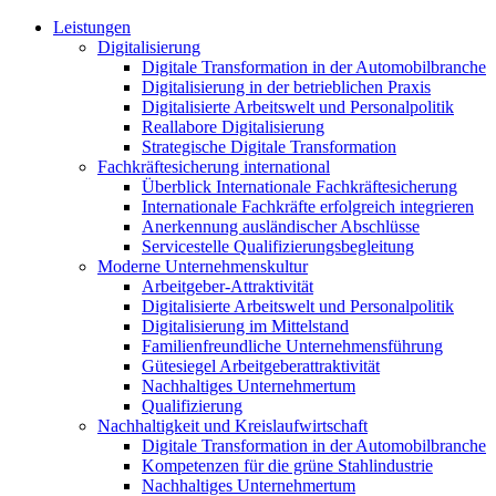
Leistungen
Digitalisierung
Digitale Transformation in der Automobilbranche
Digitalisierung in der betrieblichen Praxis
Digitalisierte Arbeitswelt und Personalpolitik
Reallabore Digitalisierung
Strategische Digitale Transformation
Fachkräftesicherung international
Überblick Internationale Fachkräftesicherung
Internationale Fachkräfte erfolgreich integrieren
Anerkennung ausländischer Abschlüsse
Servicestelle Qualifizierungsbegleitung
Moderne Unternehmenskultur
Arbeitgeber-Attraktivität
Digitalisierte Arbeitswelt und Personalpolitik
Digitalisierung im Mittelstand
Familienfreundliche Unternehmensführung
Gütesiegel Arbeitgeberattraktivität
Nachhaltiges Unternehmertum
Qualifizierung
Nachhaltigkeit und Kreislaufwirtschaft
Digitale Transformation in der Automobilbranche
Kompetenzen für die grüne Stahlindustrie
Nachhaltiges Unternehmertum