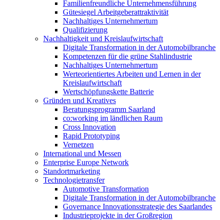
Familienfreundliche Unternehmensführung
Gütesiegel Arbeitgeberattraktivität
Nachhaltiges Unternehmertum
Qualifizierung
Nachhaltigkeit und Kreislaufwirtschaft
Digitale Transformation in der Automobilbranche
Kompetenzen für die grüne Stahlindustrie
Nachhaltiges Unternehmertum
Werteorientiertes Arbeiten und Lernen in der
Kreislaufwirtschaft
Wertschöpfungskette Batterie
Gründen und Kreatives
Beratungsprogramm Saarland
co:working im ländlichen Raum
Cross Innovation
Rapid Prototyping
Vernetzen
International und Messen
Enterprise Europe Network
Standortmarketing
Technologietransfer
Automotive Transformation
Digitale Transformation in der Automobilbranche
Governance Innovationsstrategie des Saarlandes
Industrieprojekte in der Großregion