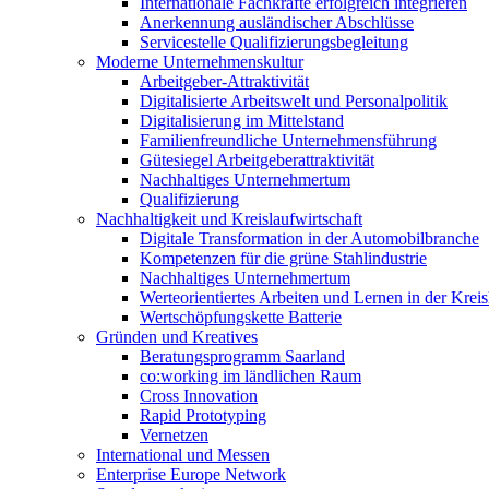
Internationale Fachkräfte erfolgreich integrieren
Anerkennung ausländischer Abschlüsse
Servicestelle Qualifizierungsbegleitung
Moderne Unternehmenskultur
Arbeitgeber-Attraktivität
Digitalisierte Arbeitswelt und Personalpolitik
Digitalisierung im Mittelstand
Familienfreundliche Unternehmensführung
Gütesiegel Arbeitgeberattraktivität
Nachhaltiges Unternehmertum
Qualifizierung
Nachhaltigkeit und Kreislaufwirtschaft
Digitale Transformation in der Automobilbranche
Kompetenzen für die grüne Stahlindustrie
Nachhaltiges Unternehmertum
Werteorientiertes Arbeiten und Lernen in der Kreis
Wertschöpfungskette Batterie
Gründen und Kreatives
Beratungsprogramm Saarland
co:working im ländlichen Raum
Cross Innovation
Rapid Prototyping
Vernetzen
International und Messen
Enterprise Europe Network