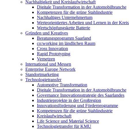
Nachhaltigkeit und Kreislaufwirtschaft
Digitale Transformation in der Automobilbranche
Kompetenzen für die grüne Stahlindustrie
Nachhaltiges Unternehmertum
Werteorientiertes Arbeiten und Lernen in der Kreis
Wertschöpfungskette Batterie
Gründen und Kreatives
Beratungsprogramm Saarland
co:working im ländlichen Raum
Cross Innovation
Rapid Prototyping
Vernetzen
International und Messen
Enterprise Europe Network
Standortmarketing
Technologietransfer
Automotive Transformation
Digitale Transformation in der Automobilbranche
Governance Innovationsstrategie des Saarlandes
Industrieprojekte in der Großregion
Innovationsförderung und Förderprogramme
Kompetenzen für die grüne Stahlindustrie
Kreislaufwirtschaft
Life Science und Material Science
Technologietransfer für KMU