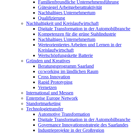
Familienfreundliche Unternehmensführung
Gütesiegel Arbeitgeberattraktivität
Nachhaltiges Unternehmertum
Qualifizierung
Nachhaltigkeit und Kreislaufwirtschaft
Digitale Transformation in der Automobilbranche
Kompetenzen für die grüne Stahlindustrie
Nachhaltiges Unternehmertum
Werteorientiertes Arbeiten und Lernen in der
Kreislaufwirtschaft
Wertschöpfungskette Batterie
Gründen und Kreatives
Beratungsprogramm Saarland
co:working im ländlichen Raum
Cross Innovation
Rapid Prototyping
Vernetzen
International und Messen
Enterprise Europe Network
Standortmarketing
Technologietransfer
Automotive Transformation
Digitale Transformation in der Automobilbranche
Governance Innovationsstrategie des Saarlandes
Industrieprojekte in der Großregion