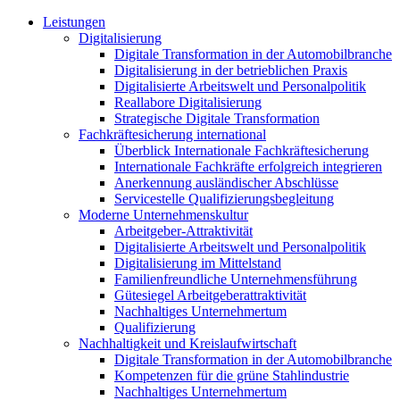
Leistungen
Digitalisierung
Digitale Transformation in der Automobilbranche
Digitalisierung in der betrieblichen Praxis
Digitalisierte Arbeitswelt und Personalpolitik
Reallabore Digitalisierung
Strategische Digitale Transformation
Fachkräftesicherung international
Überblick Internationale Fachkräftesicherung
Internationale Fachkräfte erfolgreich integrieren
Anerkennung ausländischer Abschlüsse
Servicestelle Qualifizierungsbegleitung
Moderne Unternehmenskultur
Arbeitgeber-Attraktivität
Digitalisierte Arbeitswelt und Personalpolitik
Digitalisierung im Mittelstand
Familienfreundliche Unternehmensführung
Gütesiegel Arbeitgeberattraktivität
Nachhaltiges Unternehmertum
Qualifizierung
Nachhaltigkeit und Kreislaufwirtschaft
Digitale Transformation in der Automobilbranche
Kompetenzen für die grüne Stahlindustrie
Nachhaltiges Unternehmertum