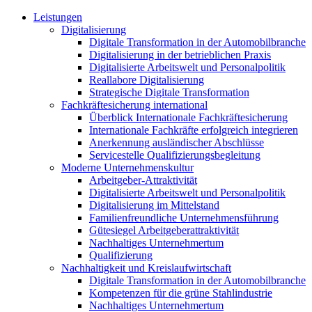
Leistungen
Digitalisierung
Digitale Transformation in der Automobilbranche
Digitalisierung in der betrieblichen Praxis
Digitalisierte Arbeitswelt und Personalpolitik
Reallabore Digitalisierung
Strategische Digitale Transformation
Fachkräftesicherung international
Überblick Internationale Fachkräftesicherung
Internationale Fachkräfte erfolgreich integrieren
Anerkennung ausländischer Abschlüsse
Servicestelle Qualifizierungsbegleitung
Moderne Unternehmenskultur
Arbeitgeber-Attraktivität
Digitalisierte Arbeitswelt und Personalpolitik
Digitalisierung im Mittelstand
Familienfreundliche Unternehmensführung
Gütesiegel Arbeitgeberattraktivität
Nachhaltiges Unternehmertum
Qualifizierung
Nachhaltigkeit und Kreislaufwirtschaft
Digitale Transformation in der Automobilbranche
Kompetenzen für die grüne Stahlindustrie
Nachhaltiges Unternehmertum