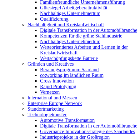
Familienfreundliche Unternehmensführung
Gütesiegel Arbeitgeberattraktivität
Nachhaltiges Unternehmertum
Qualifizierung
Nachhaltigkeit und Kreislaufwirtschaft
Digitale Transformation in der Automobilbranche
Kompetenzen für die grüne Stahlindustrie
Nachhaltiges Unternehmertum
Werteorientiertes Arbeiten und Lernen in der
Kreislaufwirtschaft
Wertschöpfungskette Batterie
Gründen und Kreatives
Beratungsprogramm Saarland
co:working im ländlichen Raum
Cross Innovation
Rapid Prototyping
Vernetzen
International und Messen
Enterprise Europe Network
Standortmarketing
Technologietransfer
Automotive Transformation
Digitale Transformation in der Automobilbranche
Governance Innovationsstrategie des Saarlandes
Industrieprojekte in der Großregion