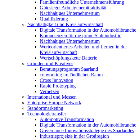
Familienfreundliche Unternehmensführung
Gütesiegel Arbeitgeberattraktivität
Nachhaltiges Unternehmertum
Qualifizierung
Nachhaltigkeit und Kreislaufwirtschaft
Digitale Transformation in der Automobilbranche
Kompetenzen für die grüne Stahlindustrie
Nachhaltiges Unternehmertum
Werteorientiertes Arbeiten und Lernen in der
Kreislaufwirtschaft
Wertschöpfungskette Batterie
Gründen und Kreatives
Beratungsprogramm Saarland
co:working im ländlichen Raum
Cross Innovation
Rapid Prototyping
Vernetzen
International und Messen
Enterprise Europe Network
Standortmarketing
Technologietransfer
Automotive Transformation
Digitale Transformation in der Automobilbranche
Governance Innovationsstrategie des Saarlandes
Industrieprojekte in der Großregion