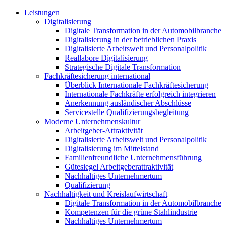
Leistungen
Digitalisierung
Digitale Transformation in der Automobilbranche
Digitalisierung in der betrieblichen Praxis
Digitalisierte Arbeitswelt und Personalpolitik
Reallabore Digitalisierung
Strategische Digitale Transformation
Fachkräftesicherung international
Überblick Internationale Fachkräftesicherung
Internationale Fachkräfte erfolgreich integrieren
Anerkennung ausländischer Abschlüsse
Servicestelle Qualifizierungsbegleitung
Moderne Unternehmenskultur
Arbeitgeber-Attraktivität
Digitalisierte Arbeitswelt und Personalpolitik
Digitalisierung im Mittelstand
Familienfreundliche Unternehmensführung
Gütesiegel Arbeitgeberattraktivität
Nachhaltiges Unternehmertum
Qualifizierung
Nachhaltigkeit und Kreislaufwirtschaft
Digitale Transformation in der Automobilbranche
Kompetenzen für die grüne Stahlindustrie
Nachhaltiges Unternehmertum