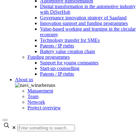
Automotive transformation
Digital transformation in the automotive industry
with DiSerHub
Governance innovation strategy of Saarland
Innovation support and funding programmes
Value-based working and learning in the circular
economy
Technology transfer for SMEs
Patents / IP rights
Battery value creation chain
Funding programmes
Support for young companies
Start-up counselling
Patents / IP rights
About us
Management
Team
Network
Project overview
✕