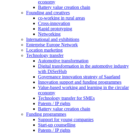
economy
Battery value creation chain
Founding and creatives
co-working in rural areas
Cross-innovation
Rapid prototyping
Networking
International and exhibitions
Enterprise Europe Network
Location marketing
Technology transfer
Automotive transformation
Digital transformation in the automotive industry
with DiSerHub
Governance innovation strategy of Saarland
Innovation support and funding programmes
Value-based working and learning in the circular
economy
Technology transfer for SMEs
Patents / IP rights
Battery value creation chain
Funding programmes
Support for young companies
Start-up counselling
Patents / IP rights