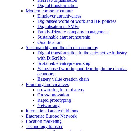
Real lab digitalisation
Digital transformation
Modern corporate culture
Employer attractiveness
Digitalised world of work and HR policies
Digitalisation in SMEs
Family-friendly company management
Sustainable entrepreneurship
Qualification
Sustainability and the circular economy
Digital transformation in the automotive industry
with DiSerHub
Sustainable entrepreneurship
Value-based working and learning in the circular
economy
Battery value creation chain
Founding and creatives
co-working in rural areas
Cross-innovation
Rapid prototyping
Networking
International and exhibitions
Enterprise Europe Network
Location marketing
Technology transfer