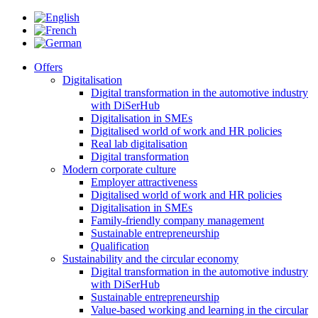
Offers
Digitalisation
Digital transformation in the automotive industry
with DiSerHub
Digitalisation in SMEs
Digitalised world of work and HR policies
Real lab digitalisation
Digital transformation
Modern corporate culture
Employer attractiveness
Digitalised world of work and HR policies
Digitalisation in SMEs
Family-friendly company management
Sustainable entrepreneurship
Qualification
Sustainability and the circular economy
Digital transformation in the automotive industry
with DiSerHub
Sustainable entrepreneurship
Value-based working and learning in the circular