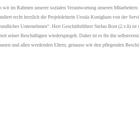
wir im Rahmen unserer sozialen Verantwortung unseren Mitarbeitern 
liert recht herzlich die Projektleiterin Ursula Kunigham von der Servic
ndliches Unternehmen“. Herr Geschäftsführer Stefan Bost (2.v.li) ist si
nheit seiner Beschäftigten wiederspiegelt. Daher ist es für ihn selbstve
uen und allen werdenden Eltern, genauso wie den pflegenden Beschäft