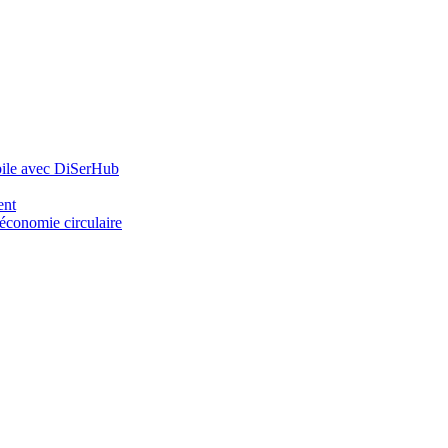
bile avec DiSerHub
ent
’économie circulaire