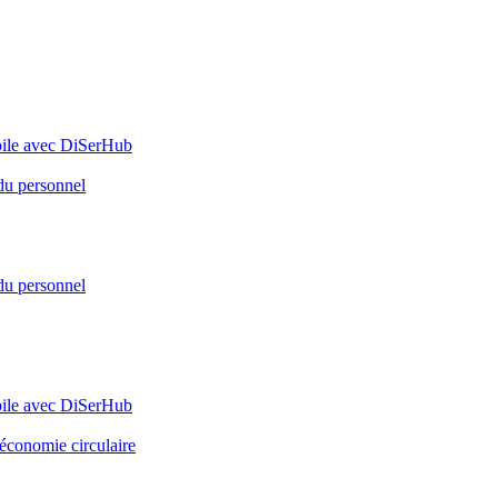
bile avec DiSerHub
 du personnel
 du personnel
bile avec DiSerHub
’économie circulaire